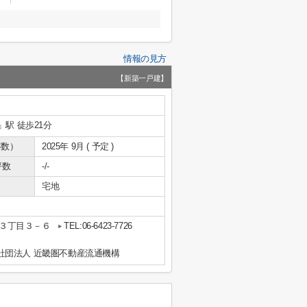
情報の見方
【新築一戸建】
」駅 徒歩21分
年数）
2025年 9月 ( 予定 )
坪数
-/-
宅地
３丁目３－６
TEL:06-6423-7726
社団法人 近畿圏不動産流通機構