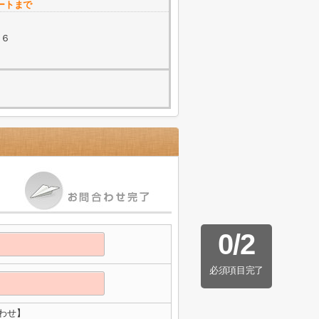
ートまで
－６
0
/
2
必須項目完了
わせ】