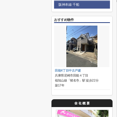
阪神本線 千船
おすすめ物件
田能4丁目中古戸建
兵庫県尼崎市田能４丁目
福知山線「猪名寺」駅 徒歩22分
築17年