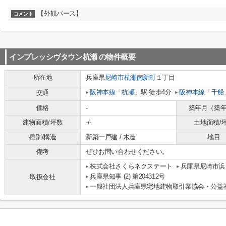
【外観パース】
コメント
インプレッシヴタウン杭瀬
の物件概要
所在地
兵庫県
尼崎市
杭瀬南新町
１丁目
阪神本線
「
杭瀬
」駅 徒歩4分
阪神本線
「
千船
交通
価格
-
築年月（築
建物面積/坪数
-/-
土地面積/
種別/構造
新築一戸建 / 木造
地目
備考
ぜひお問い合わせください。
株式会社さくらネクステート
兵庫県尼崎市浜
兵庫県知事 (2) 第204312号
取扱会社
一般社団法人兵庫県宅地建物取引業協会・公益