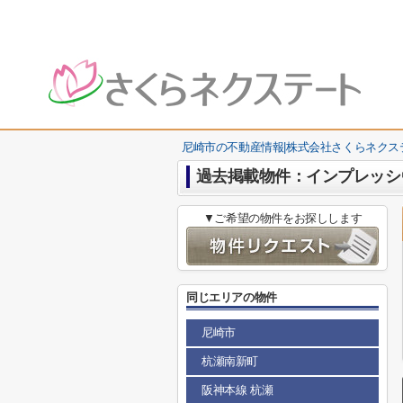
尼崎市の不動産情報|株式会社さくらネクス
過去掲載物件：インプレッシ
▼ご希望の物件をお探しします
同じエリアの物件
尼崎市
杭瀬南新町
阪神本線 杭瀬