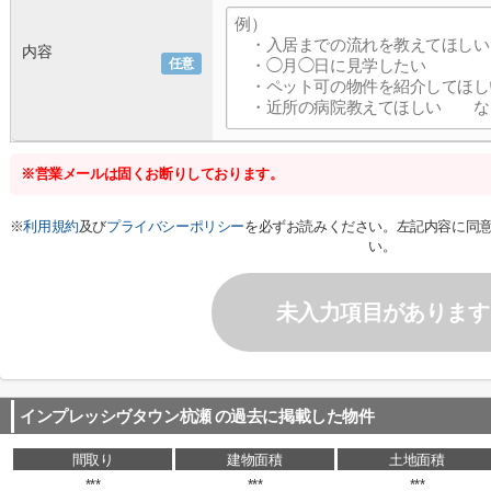
内容
任意
※営業メールは固くお断りしております。
※
利用規約
及び
プライバシーポリシー
を必ずお読みください。左記内容に同
い。
未入力項目があります
インプレッシヴタウン杭瀬
の過去に掲載した物件
間取り
建物面積
土地面積
***
***
***