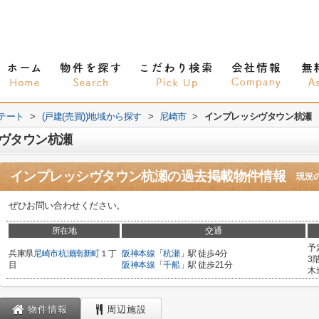
テート
>
(戸建(売買))地域から探す
>
尼崎市
>
インプレッシヴタウン杭瀬
ヴタウン杭瀬
インプレッシヴタウン杭瀬
の過去掲載物件情報
現況
ぜひお問い合わせください。
所在地
交通
予
兵庫県
尼崎市
杭瀬南新町
１丁
阪神本線
「
杭瀬
」駅 徒歩4分
3
目
阪神本線
「
千船
」駅 徒歩21分
木
物件情報
周辺施設