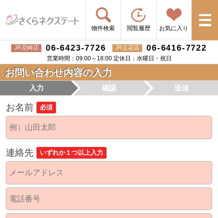
物件検索
閲覧履歴
お気に入り
06-6423-7726
06-6416-7722
JR尼崎店
JR立花店
営業時間：09:00～18:00 定休日：水曜日・祝日
お問い合わせ内容の入力
入力
確認
送信
お名前
必須
連絡先
いずれか１つ以上入力