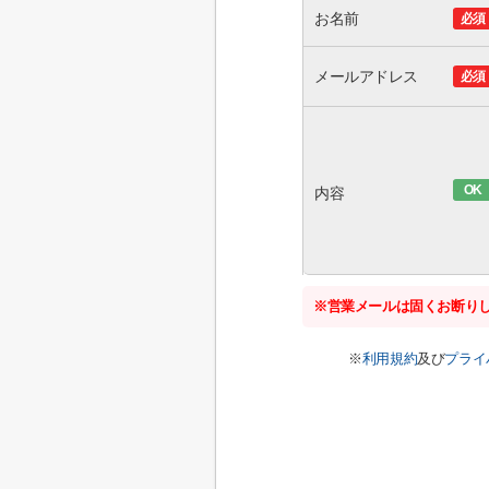
お名前
必須
メールアドレス
必須
OK
内容
※営業メールは固くお断り
※
利用規約
及び
プライ